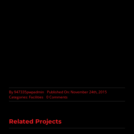
Suspendisse risus felis, tincidunt sit amet efficitur eget,
interdum et purus. Morbi ac nibh gravida, tincidunt
diam nec, imperdiet massa. Nulla vehicula, tellus quis
dictum porttitor, enim ante porta leo, eget faucibus
lorem odio nec leo. Vivamus consequat eu felis non
bibendum. Nunc ac commodo lorem. Cras imperdiet
aliquet sapien. Pellentesque lacus arcu, hendrerit at
diam sit amet, elementum faucibus ante. Suspendisse et
enim neque. In et iaculis urna.
By
947335pwpadmin
Published On: November 24th, 2015
on
Categories:
Facilities
0 Comments
Performance
Gym
Related Projects