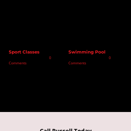
Sport Classes
Swimming Pool
November 24th, 2015
|
0
November 24th, 2015
|
0
Comments
Comments
Call Russell Today